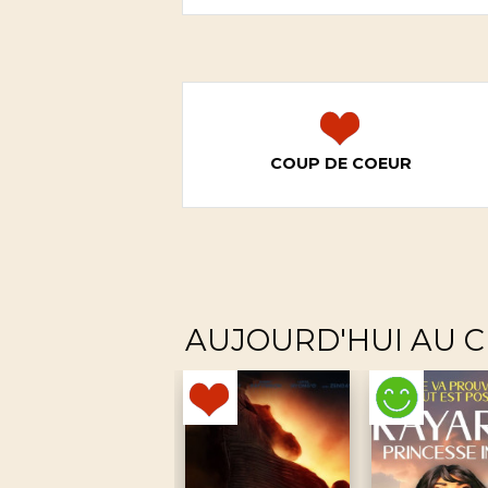
COUP DE COEUR
AUJOURD'HUI AU 